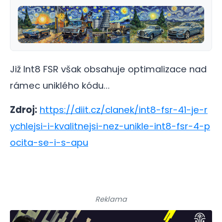
Již Int8 FSR však obsahuje optimalizace nad
rámec uniklého kódu…
Zdroj:
https://diit.cz/clanek/int8-fsr-41-je-r
ychlejsi-i-kvalitnejsi-nez-unikle-int8-fsr-4-p
ocita-se-i-s-apu
Reklama