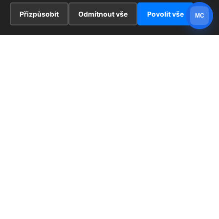
Přizpůsobit
Odmítnout vše
Povolit vše
MC
INFORMACE
Hlavní stránka !
ZAJÍMAVOSTI
Kontakt
Redaktoři