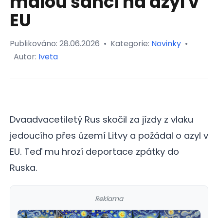
malou šanci na azyl v
EU
Publikováno:
28.06.2026
•
Kategorie:
Novinky
•
Autor:
Iveta
Dvaadvacetiletý Rus skočil za jízdy z vlaku
jedoucího přes území Litvy a požádal o azyl v
EU. Teď mu hrozí deportace zpátky do
Ruska.
Reklama