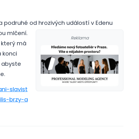
la podruhé od hrozivých událostí v Edenu
u mlčení.
Reklama
, který má
a konci
, abyste
e.
ni-slavist
lis-brzy-a