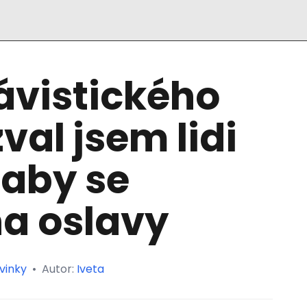
lávistického
val jsem lidi
, aby se
na oslavy
vinky
•
Autor:
Iveta