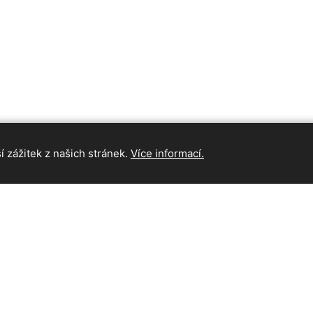
 zážitek z našich stránek.
Více informací.
INFORMAC
Hlavní strán