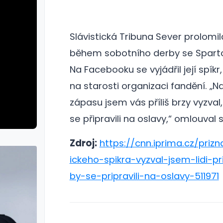
Slávistická Tribuna Sever prolomi
během sobotního derby se Sparto
Na Facebooku se vyjádřil její spíkr
na starosti organizaci fandění. „N
zápasu jsem vás příliš brzy vyzval
se připravili na oslavy,“ omlouval s
Zdroj:
https://cnn.iprima.cz/prizna
ickeho-spikra-vyzval-jsem-lidi-pri
by-se-pripravili-na-oslavy-511971