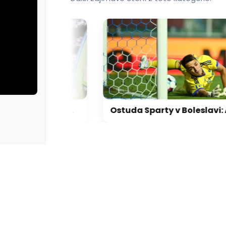
Kde nejlevněji sehnat třeba máslo? Češi se vyznají, ministrovi se ale slevy nelíbí
Ostuda Sparty v Boleslavi: Ani jednou nevystřelila na bránu, doplatila na třesk v sestavě
rie: cviky
galerie: cviky