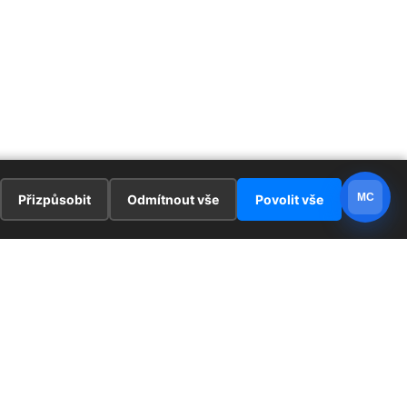
MC
Přizpůsobit
Odmítnout vše
Povolit vše
E
ZAJÍMAVOSTI
PRÁVNÍ UJEDNÁNÍ
ka !
Redaktoři
Ochrana osobních údajů