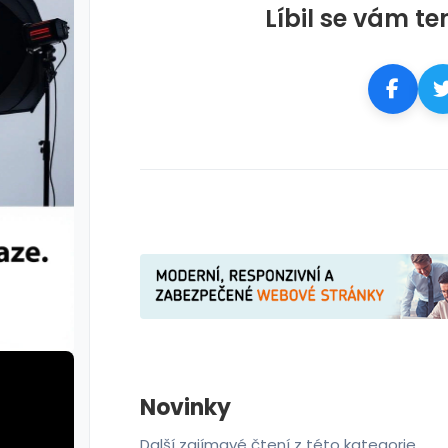
Líbil se vám te
Novinky
Další zajímavé čtení z této kategorie.