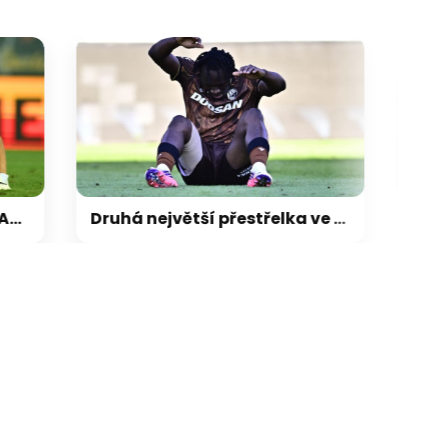
Druhá největší přestřelka ve fotbalové lize. Plzni v Teplicích na výhru nestačilo ani pět gólů
galerie: cviky