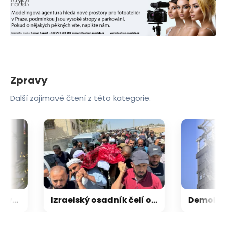
Zpravy
Další zajímavé čtení z této kategorie.
Na Cambridgeské univerzitě skončil profesor obviněný z plagiátorství
Izraelský osadník čelí obvinění ze zabití palestinského aktivisty