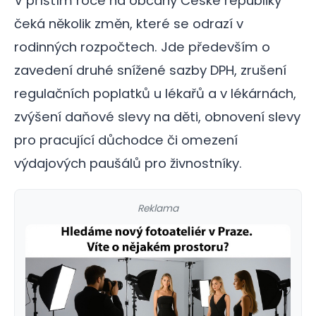
V příštím roce na občany České republiky
čeká několik změn, které se odrazí v
rodinných rozpočtech. Jde především o
zavedení druhé snížené sazby DPH, zrušení
regulačních poplatků u lékařů a v lékárnách,
zvýšení daňové slevy na děti, obnovení slevy
pro pracující důchodce či omezení
výdajových paušálů pro živnostníky.
Reklama